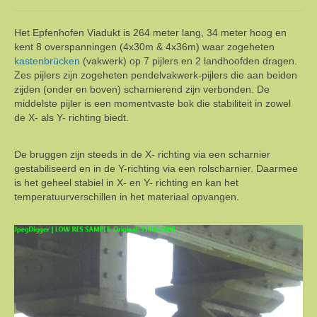
Landschap
Het Epfenhofen Viadukt is 264 meter lang, 34 meter hoog en
kent 8 overspanningen (4x30m & 4x36m) waar zogeheten
Webcam & Videos
kastenbrücken
(vakwerk) op 7 pijlers en 2 landhoofden dragen.
Zes pijlers zijn zogeheten pendelvakwerk-pijlers die aan beiden
Hoe het ooit begon
zijden (onder en boven) scharnierend zijn verbonden. De
middelste pijler is een momentvaste bok die stabiliteit in zowel
Contact
de X- als Y- richting biedt.
De bruggen zijn steeds in de X- richting via een scharnier
gestabiliseerd en in de Y-richting via een rolscharnier. Daarmee
is het geheel stabiel in X- en Y- richting en kan het
temperatuurverschillen in het materiaal opvangen.