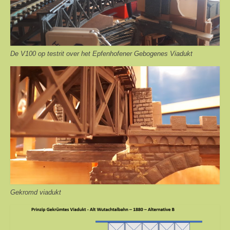
De V100 op testrit over het Epfenhofener Gebogenes Viadukt
Gekromd viadukt